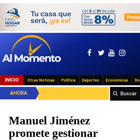
INICIO
Otras Noticias
Política
Deportes
Económicas
Do
AHORA
Buscar
Manuel Jiménez
promete gestionar