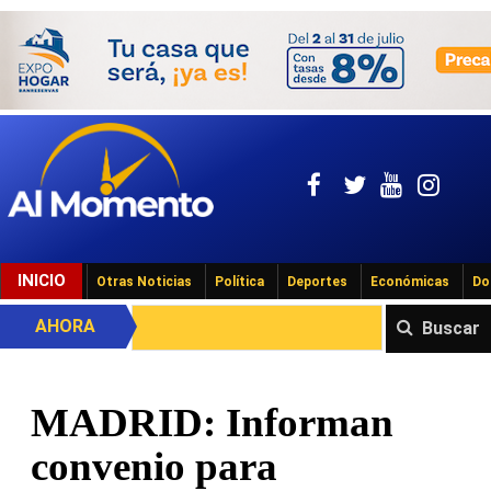
INICIO
Otras Noticias
Política
Deportes
Económicas
Do
AHORA
Buscar
MADRID: Informan
convenio para