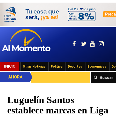
INICIO
Otras Noticias
Política
Deportes
Económicas
Do
AHORA
Buscar
Luguelín Santos
establece marcas en Liga