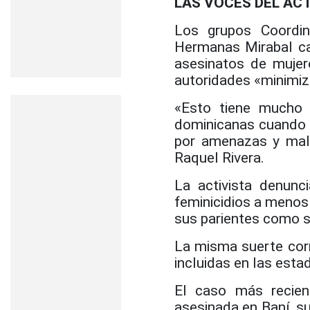
LAS VOCES DEL AC
Los grupos Coordin
Hermanas Mirabal cal
asesinatos de mujere
autoridades «minimiz
«Esto tiene mucho 
dominicanas cuando a
por amenazas y malo
Raquel Rivera.
La activista denunc
feminicidios a menos
sus parientes como 
La misma suerte corre
incluidas en las estad
El caso más recien
asesinada en Baní, s