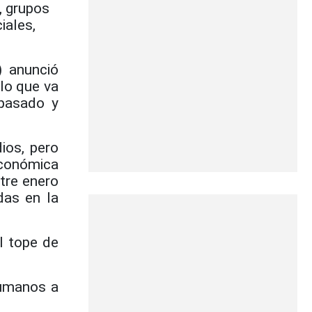
, grupos
iales,
) anunció
lo que va
 pasado y
ios, pero
Económica
tre enero
das en la
l tope de
humanos a