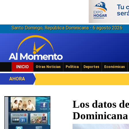
Santo Domingo, República Dominicana - 6 agosto 2026
INICIO
Otras Noticias
Política
Deportes
Económicas
AHORA
Los datos de
Dominicana e