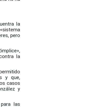
.
uentra la
 «sistema
eres, pero
ómplice»,
contra la
permitido
s y que,
dos casos
onzález y
 para las