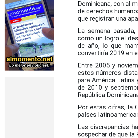
Dominicana, con al m
de derechos humanos 
que registran una ap
La semana pasada, l
como un logro el des
de año, lo que mant
convertiría 2019 en e
Entre 2005 y noviemb
estos números dista
para América Latina 
de 2010 y septiemb
República Dominican
Por estas cifras, la
países latinoamerica
Las discrepancias h
sospechar de que la 