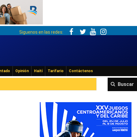
Siguenos en las redes:
ntado
Opinión
Haití
Tarifario
Contáctenos
Buscar