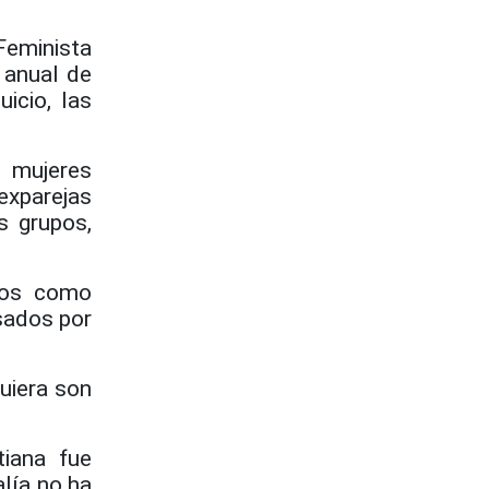
eminista
 anual de
icio, las
 mujeres
exparejas
s grupos,
atos como
sados por
quiera son
tiana fue
lía no ha