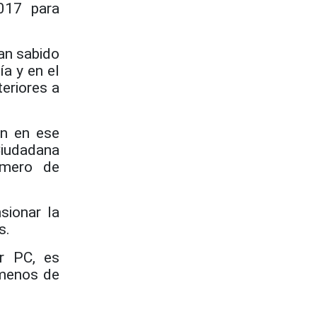
017 para
an sabido
a y en el
eriores a
ón en ese
Ciudadana
úmero de
sionar la
s.
r PC, es
 menos de