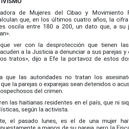
TIVISMO
adora de Mujeres del Cibao y Movimiento F
culan que, en los últimos cuatro años, la cifra
s oscila entre 180 a 200, un dato que, a su ju
an».
que ver con la desprotección que tienen las
cuden a la Justicia a denunciar a sus parejas y 
s tratos», dijo a Efe la portavoz de estos do
ia que las autoridades no tratan los asesin
 que la parejas o exparejas sean detenidos o acu
sospechosos del crimen.
n las haitianas residentes en el país, que ni si
ísticas, según la activista.
te, el pasado lunes, es el de una mujer hai
upuestamente a manos de su pareja, pero la Fisca