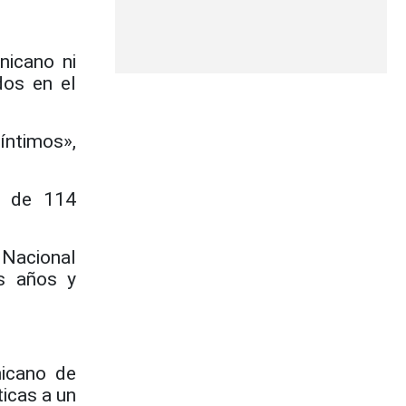
nicano ni
dos en el
 íntimos»,
al de 114
 Nacional
s años y
nicano de
ticas a un