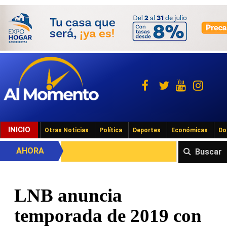
INICIO
Otras Noticias
Política
Deportes
Económicas
Do
AHORA
Buscar
LNB anuncia
temporada de 2019 con