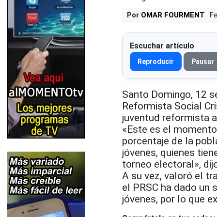
Por
OMAR FOURMENT
Fe
Escuchar artículo
Reproducir
Pausar
Santo Domingo, 12 sep
Reformista Social Cr
juventud reformista a
«Este es el momento 
porcentaje de la pobl
jóvenes, quienes tien
torneo electoral», dij
A su vez, valoró el tr
el PRSC ha dado un sa
jóvenes, por lo que e