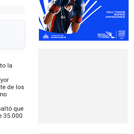
to la
ayor
te de los
imo
saltó que
de 35.000