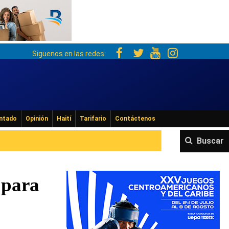
Siguenos en las redes:
ntado
Opinión
Haití
Tarifario
Contáctenos
Buscar
 para