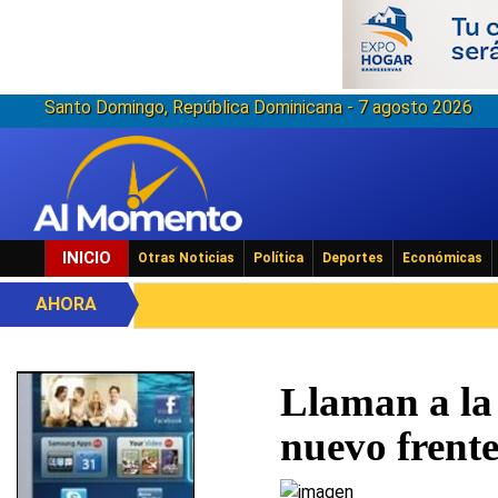
Santo Domingo, República Dominicana - 7 agosto 2026
INICIO
Otras Noticias
Política
Deportes
Económicas
AHORA
Llaman a la
nuevo frent