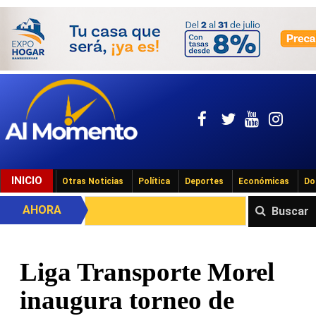
INICIO
Otras Noticias
Política
Deportes
Económicas
Do
AHORA
Buscar
Liga Transporte Morel
inaugura torneo de