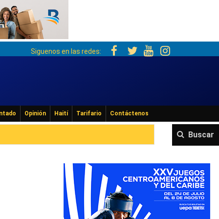
Siguenos en las redes:
ntado
Opinión
Haití
Tarifario
Contáctenos
Buscar