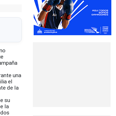
“no
ue
 campaña
rante una
lia el
te de la
te su
e la
 dos