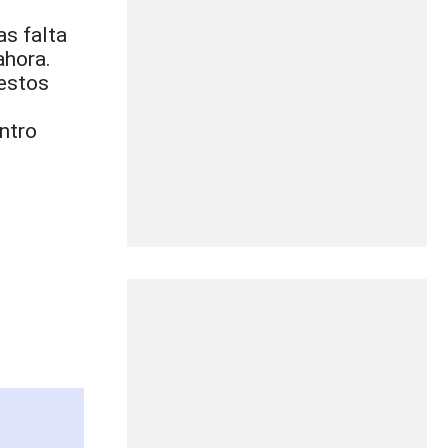
s falta
ahora.
 estos
entro