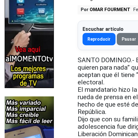
Por
OMAR FOURMENT
Fe
Escuchar artículo
Reproducir
Pausar
SANTO DOMINGO.- El p
quieren para nada” que
aceptan que él tiene
electoral.
El mandatario hizo la
rueda de prensa en e
hecho de que esté de
República.
Dijo que con su famil
adolescencia fue diri
Liberación Dominican