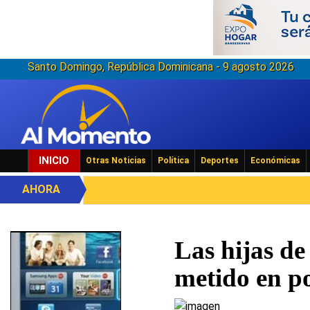
Santo Domingo, República Dominicana - 9 agosto 2026
INICIO
Otras Noticias
Política
Deportes
Económicas
AHORA
Las hijas de
metido en po