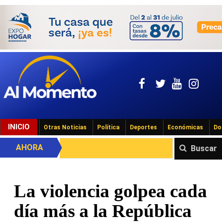
INICIO
Otras Noticias
Política
Deportes
Económicas
Do
AHORA
Buscar
La violencia golpea cada
día más a la República