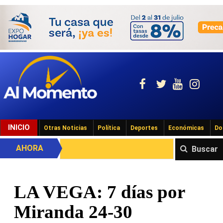
INICIO
Otras Noticias
Política
Deportes
Económicas
Do
AHORA
Buscar
LA VEGA: 7 días por
Miranda 24-30