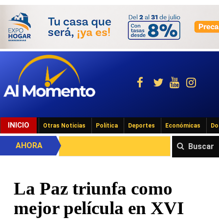
INICIO
Otras Noticias
Política
Deportes
Económicas
Do
AHORA
Buscar
La Paz triunfa como
mejor película en XVI