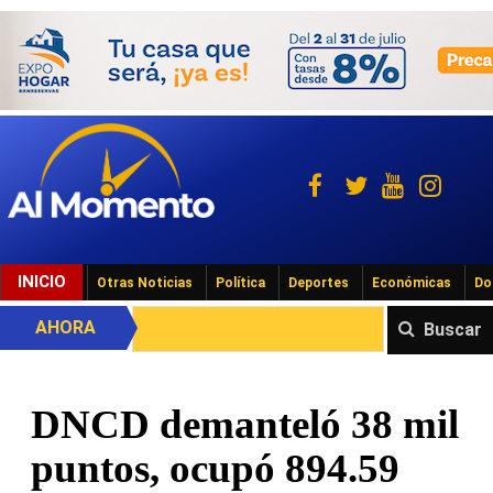
INICIO
Otras Noticias
Política
Deportes
Económicas
Do
AHORA
Buscar
DNCD demanteló 38 mil
puntos, ocupó 894.59