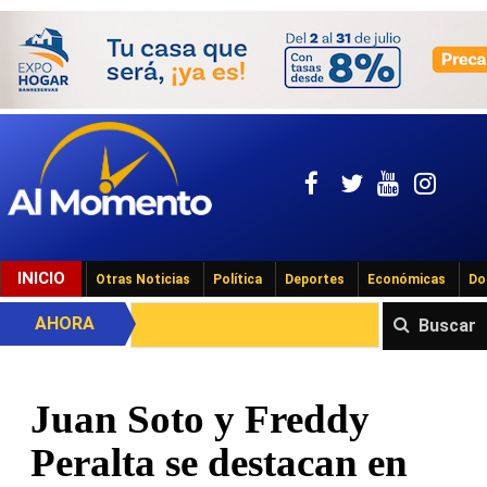
INICIO
Otras Noticias
Política
Deportes
Económicas
Do
AHORA
Buscar
Juan Soto y Freddy
Peralta se destacan en