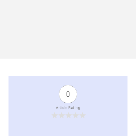
0
Article Rating