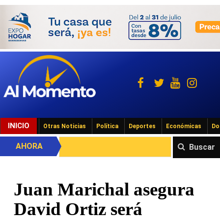
INICIO
Otras Noticias
Política
Deportes
Económicas
Do
AHORA
Buscar
Juan Marichal asegura
David Ortiz será