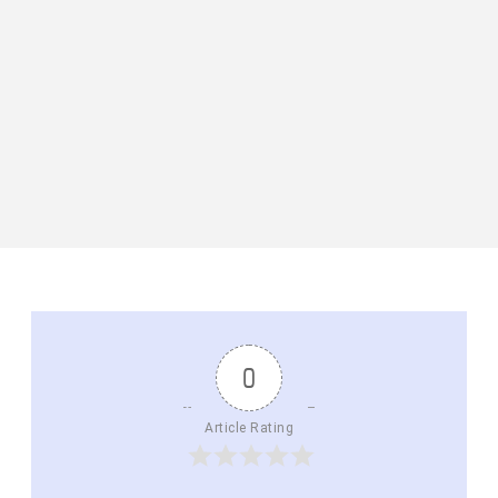
0
Article Rating