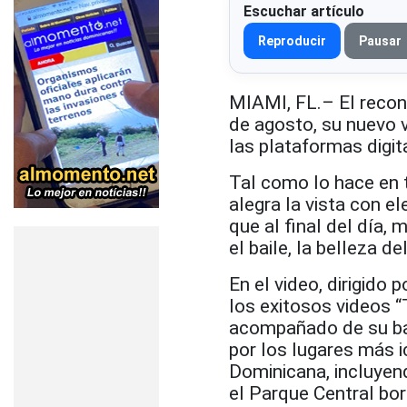
Escuchar artículo
Reproducir
Pausar
MIAMI, FL.– El recono
de agosto, su nuevo v
las plataformas digit
Tal como lo hace en 
alegra la vista con 
que al final del día,
el baile, la belleza d
En el video, dirigido
los exitosos videos “
acompañado de su band
por los lugares más i
Dominicana, incluyend
el Parque Central bo