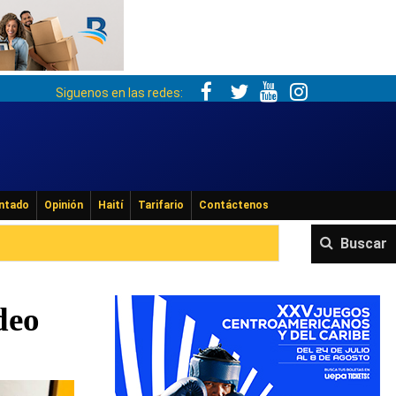
Siguenos en las redes:
ntado
Opinión
Haití
Tarifario
Contáctenos
Buscar
deo