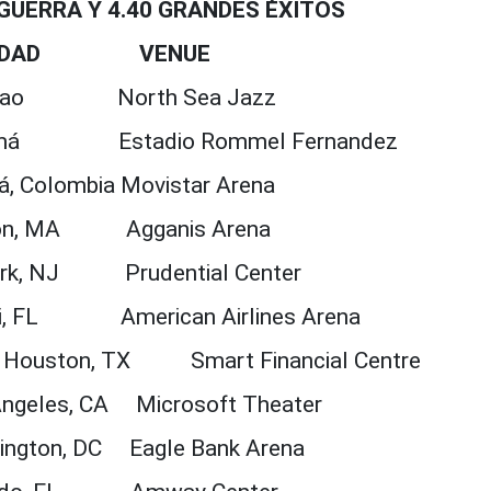
 GUERRA Y 4.40 GRANDES ÉXITOS
DAD VENUE
zao North Sea Jazz
á Estadio Rommel Fernandez
olombia Movistar Arena
n, MA Agganis Arena
k, NJ Prudential Center
 FL American Airlines Arena
ton, TX Smart Financial Centre
geles, CA Microsoft Theater
gton, DC Eagle Bank Arena