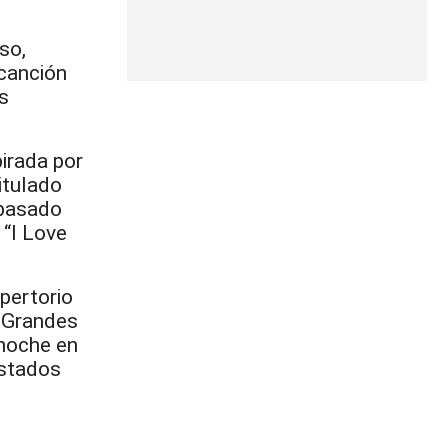
so,
 canción
s
irada por
itulado
 pasado
“I Love
epertorio
0 Grandes
 noche en
Estados