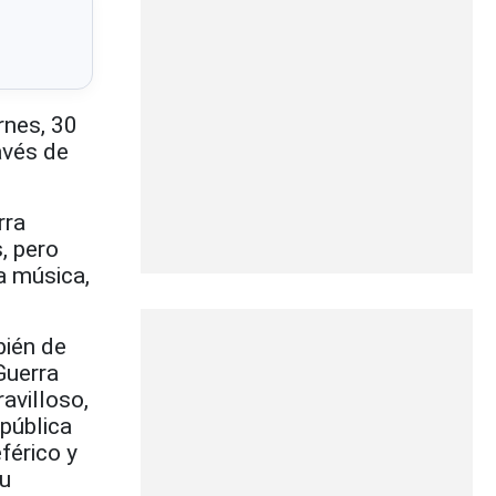
rnes, 30
avés de
rra
, pero
na música,
bién de
Guerra
avilloso,
epública
férico y
su