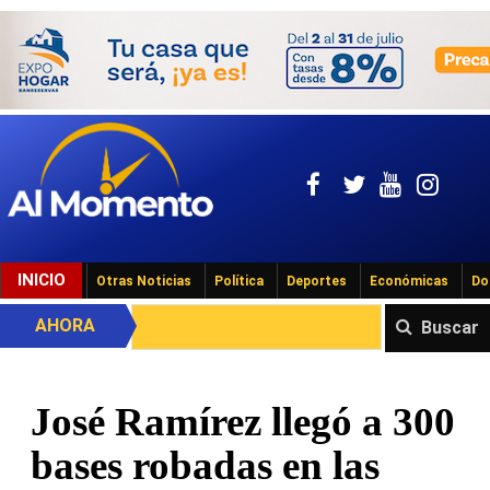
INICIO
Otras Noticias
Política
Deportes
Económicas
Do
AHORA
Buscar
José Ramírez llegó a 300
bases robadas en las