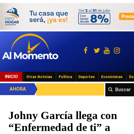
INICIO
Otras Noticias
Política
Deportes
Económicas
Do
AHORA
Buscar
Johny García llega con
“Enfermedad de ti” a