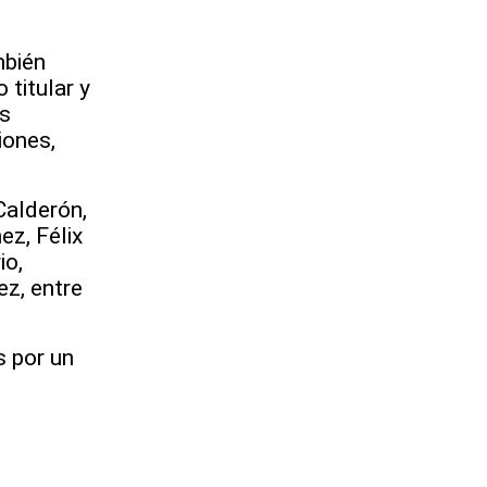
mbién
 titular y
es
iones,
Calderón,
ez, Félix
io,
z, entre
s por un