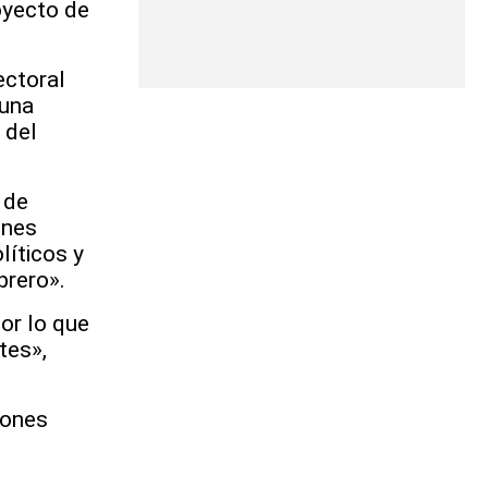
oyecto de
ectoral
 una
 del
 de
ones
líticos y
brero».
or lo que
tes»,
lones