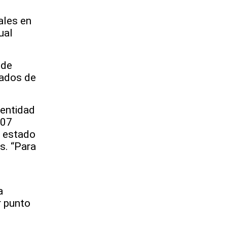
ales en
ual
 de
zados de
 entidad
607
l estado
as. “Para
a
r punto