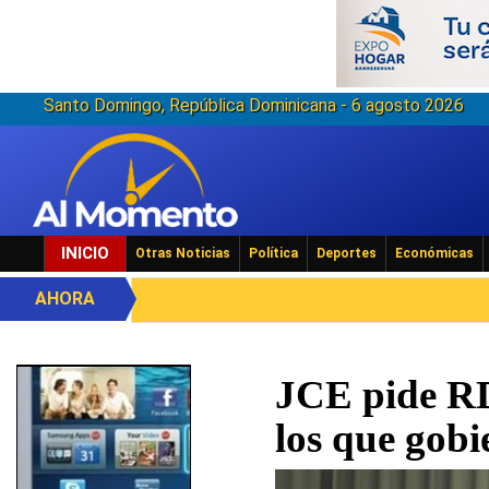
Santo Domingo, República Dominicana - 6 agosto 2026
INICIO
Otras Noticias
Política
Deportes
Económicas
AHORA
JCE pide RD
los que gobi