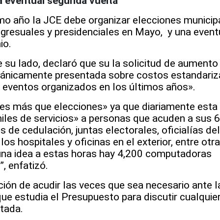
a eventual segunda vuelta
mo año la JCE debe organizar elecciones municip
gresuales y presidenciales en Mayo,
y una event
io.
su lado, declaró que su la solicitud de aumento
gánicamente presentada sobre costos estandari
s eventos organizados en los últimos años».
es más que elecciones» ya que diariamente esta
iles de servicios» a personas que acuden a sus 
os de cedulación, juntas electorales, oficialías de
 los hospitales y oficinas en el exterior, entre otr
na idea a estas horas hay 4,200 computadoras
, enfatizó.
ión de acudir las veces que sea necesario ante l
ue estudia el Presupuesto para discutir cualquie
ntada.