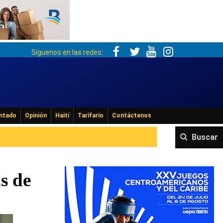
Siguenos en las redes:
ntado
Opinión
Haití
Tarifario
Contáctenos
Buscar
s de