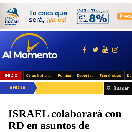
INICIO
Otras Noticias
Política
Deportes
Económicas
Do
AHORA
Buscar
ISRAEL colaborará con
RD en asuntos de