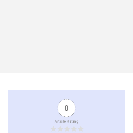
0
Article Rating