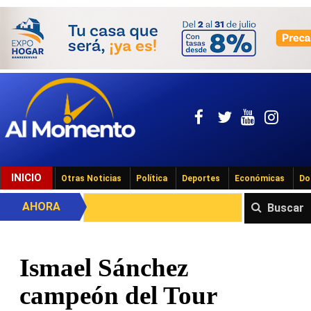
INICIO
Otras Noticias
Política
Deportes
Económicas
Do
AHORA
Buscar
Ismael Sánchez
campeón del Tour