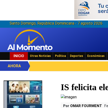
Santo Domingo, República Dominicana - 7 agosto 2026
INICIO
Otras Noticias
Política
Deportes
Económicas
AHORA
IS felicita 
Por
OMAR FOURMENT
Fe