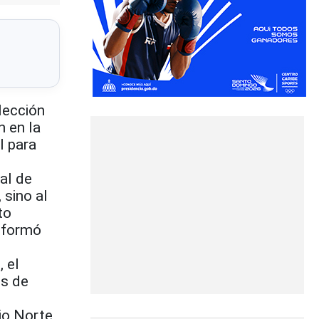
lección
n en la
l para
al de
 sino al
to
informó
 el
es de
io Norte