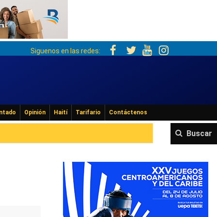
Siguenos en las redes:
ntado
Opinión
Haití
Tarifario
Contáctenos
Buscar