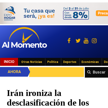
INICIO
Otras Noticias
Política
Deportes
Económicas
Do
AHORA
Buscar
Irán ironiza la
desclasificación de los