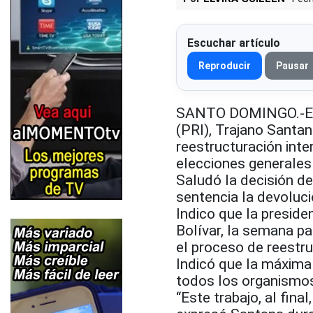
Escuchar artículo
Reproducir
Pausar
SANTO DOMINGO.-El p
(PRI), Trajano Santa
reestructuración inter
elecciones generales
Saludó la decisión de
sentencia la devoluci
Indico que la presiden
Bolívar, la semana p
el proceso de reestru
Indicó que la máxima 
todos los organismos 
“Este trabajo, al final