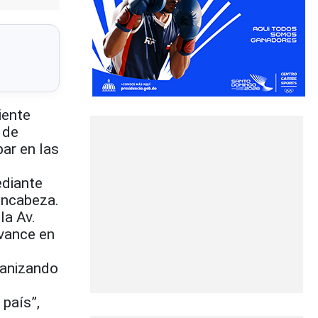
iente
 de
par en las
ediante
 encabeza.
la Av.
avance en
rganizando
 país”,