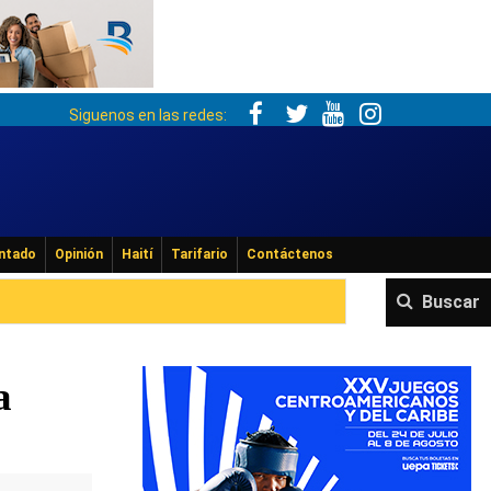
Siguenos en las redes:
ntado
Opinión
Haití
Tarifario
Contáctenos
Buscar
a