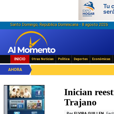
Santo Domingo, República Dominicana - 8 agosto 2026
INICIO
Otras Noticias
Política
Deportes
Económicas
AHORA
Inician rees
Trajano
Por
ELVIRA GUILLEN
Fech