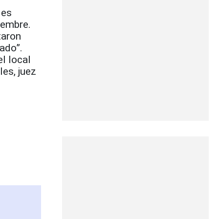
 es
iembre.
taron
ado”.
l local
les, juez