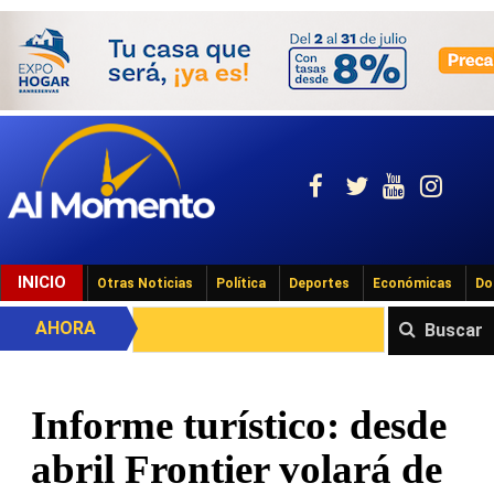
INICIO
Otras Noticias
Política
Deportes
Económicas
Do
AHORA
Buscar
Informe turístico: desde
abril Frontier volará de