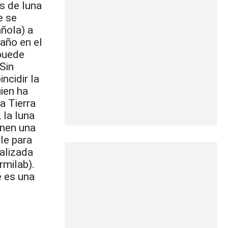
es de luna
e se
ñola) a
año en el
 puede
Sin
ncidir la
ien ha
a Tierra
 la luna
enen una
le para
ealizada
rmilab).
é es una