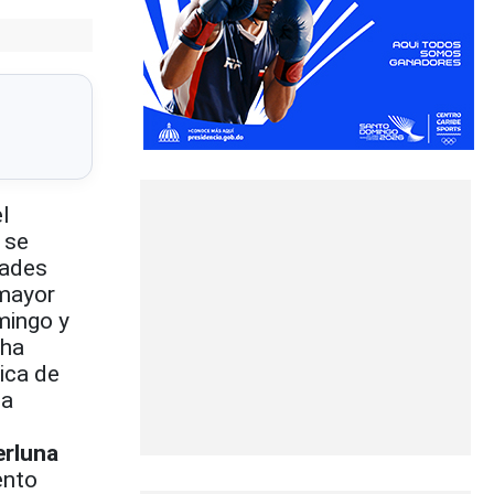
l
 se
dades
 mayor
mingo y
 ha
ica de
ta
erluna
ento