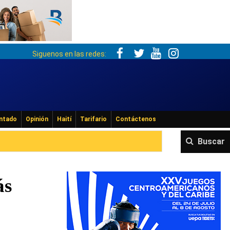
Siguenos en las redes:
ntado
Opinión
Haití
Tarifario
Contáctenos
Buscar
ás