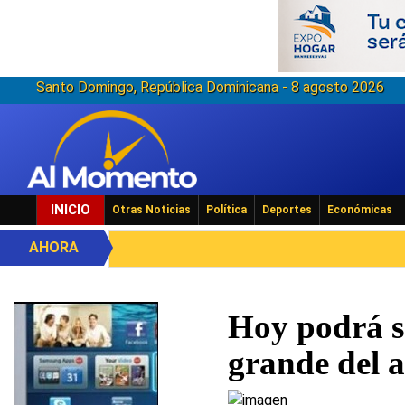
Santo Domingo, República Dominicana - 8 agosto 2026
INICIO
Otras Noticias
Política
Deportes
Económicas
AHORA
Hoy podrá se
grande del 