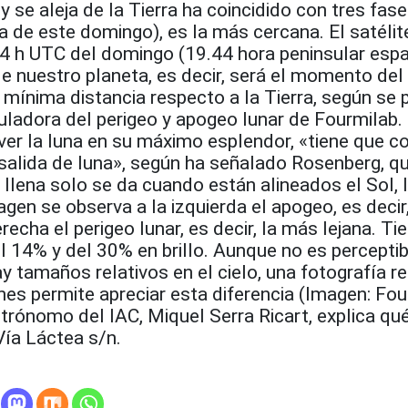
y se aleja de la Tierra ha coincidido con tres fas
la de este domingo), es la más cercana. El satélit
44 h UTC del domingo (19.44 hora peninsular espa
 nuestro planeta, es decir, será el momento del 
a mínima distancia respecto a la Tierra, según se
ladora del perigeo y apogeo lunar de Fourmilab. 
er la luna en su máximo esplendor, «tiene que coi
salida de luna», según ha señalado Rosenberg, qu
 llena solo se da cuando están alineados el Sol, l
agen se observa a la izquierda el apogeo, es decir,
recha el perigeo lunar, es decir, la más lejana. Ti
el 14% y del 30% en brillo. Aunque no es perceptib
y tamaños relativos en el cielo, una fotografía r
nes permite apreciar esta diferencia (Imagen: Fou
trónomo del IAC, Miquel Serra Ricart, explica qu
Vía Láctea s/n.