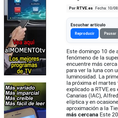
Por
RTVE.es
Fecha: 10/0
Escuchar artículo
Reproducir
Pausar
Este domingo 10 de a
fenómeno de la superl
encuentre más cerca 
para ver la luna con
luminosidad. La prime
la próxima el martes
explicado a RTVE.es e
Canarias (IAC), Alfre
elíptica y en ocasion
aproximación a la Ti
más cercana
Este 20