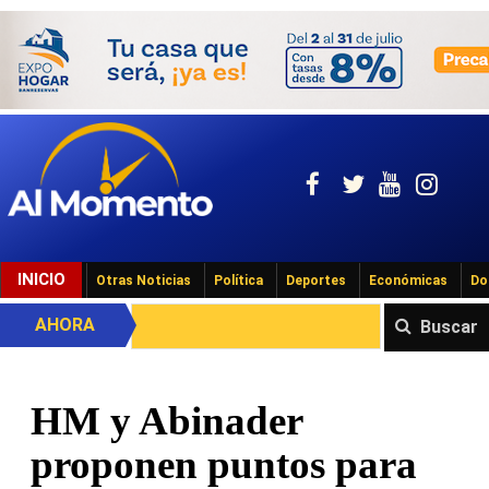
INICIO
Otras Noticias
Política
Deportes
Económicas
Do
AHORA
Buscar
HM y Abinader
proponen puntos para