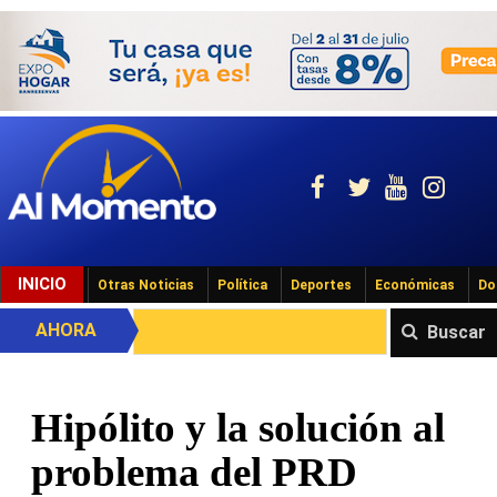
INICIO
Otras Noticias
Política
Deportes
Económicas
Do
AHORA
Buscar
Hipólito y la solución al
problema del PRD