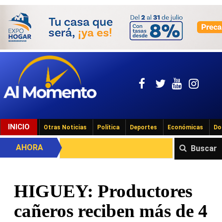
INICIO
Otras Noticias
Política
Deportes
Económicas
Do
AHORA
Buscar
HIGUEY: Productores
cañeros reciben más de 4