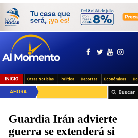
INICIO
Otras Noticias
Política
Deportes
Económicas
Do
AHORA
Buscar
Guardia Irán advierte
guerra se extenderá si