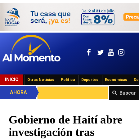
INICIO
Otras Noticias
Política
Deportes
Económicas
Do
AHORA
Buscar
Gobierno de Haití abre
investigación tras