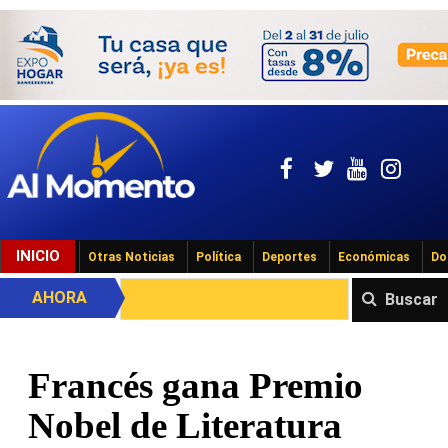
INICIO
Otras Noticias
Política
Deportes
Económicas
Do
AHORA
Buscar
Francés gana Premio
Nobel de Literatura