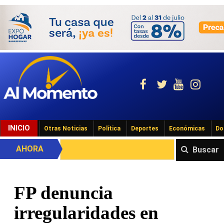
INICIO
Otras Noticias
Política
Deportes
Económicas
Do
AHORA
Buscar
FP denuncia
irregularidades en