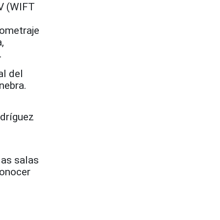
TV (WIFT
gometraje
,
.
l del
nebra.
odríguez
las salas
conocer