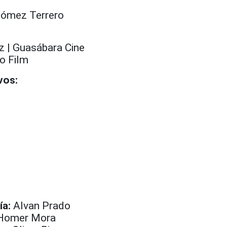
ómez Terrero
z | Guasábara Cine
o Film
vos:
ía:
Alvan Prado
Homer Mora