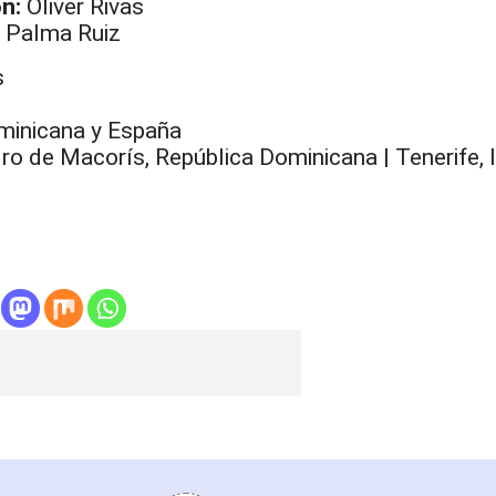
n:
Oliver Rivas
Palma Ruiz
s
minicana y España
o de Macorís, República Dominicana | Tenerife, 