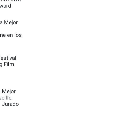
rward
la Mejor
ne en los
estival
g Film
a Mejor
eille,
l Jurado