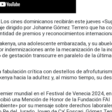
Los cines dominicanos recibirán este jueves «Su
raje dirigido por Johanne Gómez Terrero que ha 
ntidad de premios y reconocimientos internacion
Makenya, una adolescente embarazada, y su abuel
or indemnizaciones ante la mecanización de la in
 de gestación transcurre en paralelo de la última
 fabulación crítica con destellos de afrofuturis
akenya hacia la adultez y, al mismo tiempo, su de
remier mundial en el Festival de Venecia 2024, en
recibió una Mención de Honor de la Fundación FAI
biente» por su mensaje sobre derechos laborales
 Re del Jurado Joven de Ca’ Foscari. Gómez Ter