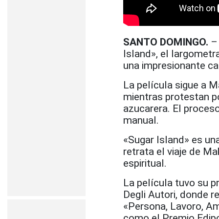
SANTO DOMINGO.
– 
Island», el largomet
una impresionante ca
La película sigue a 
mientras protestan p
azucarera. El proceso
manual.
«Sugar Island» es una
retrata el viaje de M
espiritual.
La película tuvo su p
Degli Autori, donde 
«Persona, Lavoro, Am
como el Premio Edipo