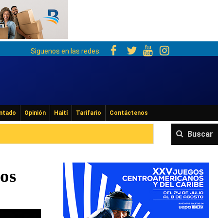
Siguenos en las redes:
ntado
Opinión
Haití
Tarifario
Contáctenos
Buscar
los