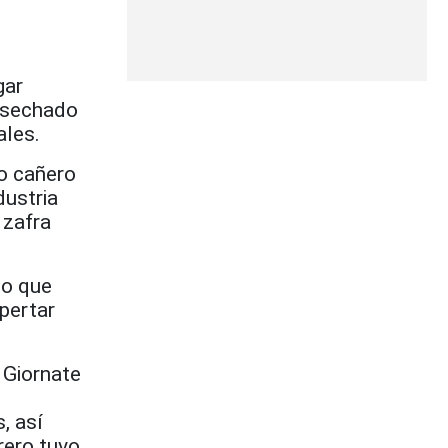
gar
cosechado
ales.
o cañero
dustria
 zafra
mo que
spertar
 Giornate
, así
rero tuvo