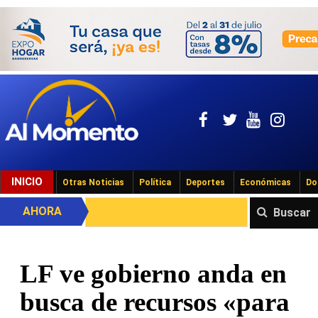
INICIO
Otras Noticias
Política
Deportes
Económicas
Do
AHORA
Buscar
LF ve gobierno anda en
busca de recursos «para