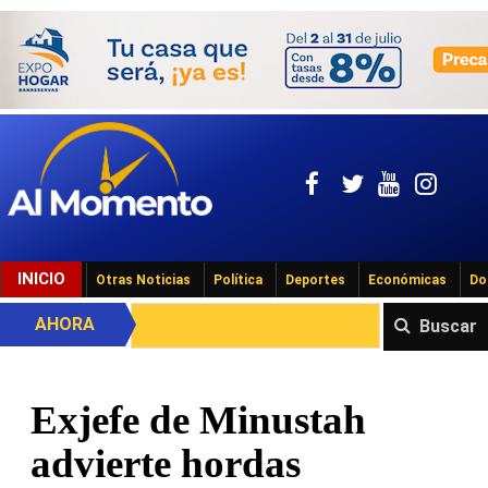
INICIO
Otras Noticias
Política
Deportes
Económicas
Do
AHORA
Buscar
Exjefe de Minustah
advierte hordas