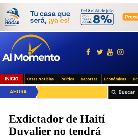
INICIO
Otras Noticias
Política
Deportes
Económicas
Do
AHORA
Buscar
Exdictador de Haití
Duvalier no tendrá