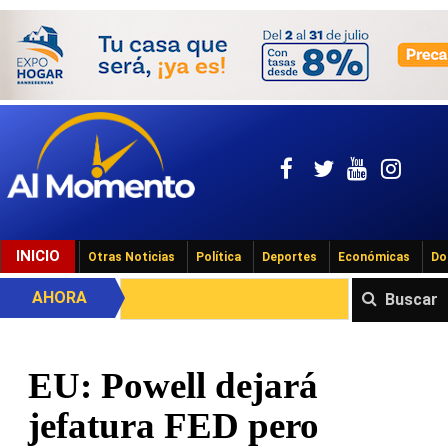
INICIO
Otras Noticias
Política
Deportes
Económicas
Do
AHORA
Buscar
EU: Powell dejará
jefatura FED pero