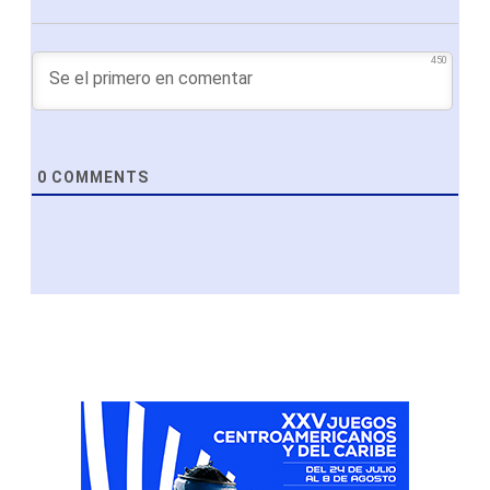
450
0
COMMENTS