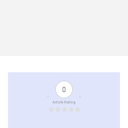
0
Article Rating