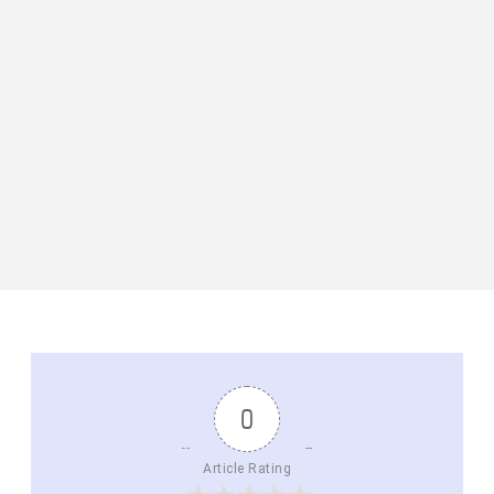
0
Article Rating