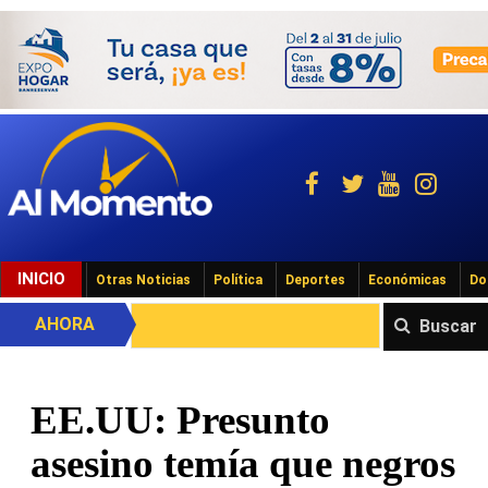
INICIO
Otras Noticias
Política
Deportes
Económicas
Do
AHORA
Buscar
EE.UU: Presunto
asesino temía que negros