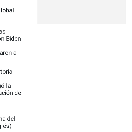
global
las
ón Biden
aron a
toria
gó la
ación de
na del
glés)