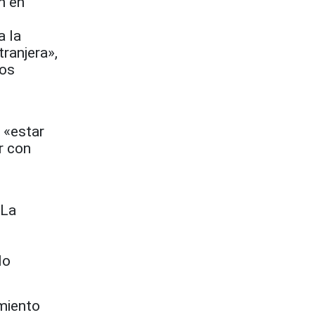
n en
a la
tranjera»,
los
 «estar
r con
«La
lo
miento