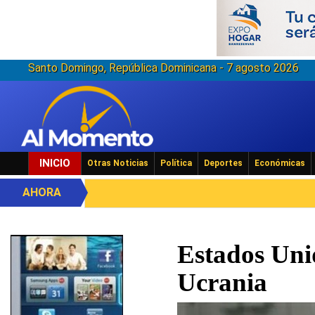
Santo Domingo, República Dominicana - 7 agosto 2026
INICIO
Otras Noticias
Política
Deportes
Económicas
AHORA
Estados Unid
Ucrania