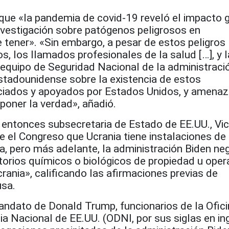
 que «la pandemia de covid-19 reveló el impacto 
nvestigación sobre patógenos peligrosos en
 tener». «Sin embargo, a pesar de estos peligros
os, los llamados profesionales de la salud […], y 
 equipo de Seguridad Nacional de la administraci
estadounidense sobre la existencia de estos
nciados y apoyados por Estados Unidos, y amenaz
poner la verdad», añadió.
 entonces subsecretaria de Estado de EE.UU., Vic
e el Congreso que Ucrania tiene instalaciones de
ca, pero más adelante, la administración Biden ne
torios químicos o biológicos de propiedad u oper
ania», calificando las afirmaciones previas de
usa.
andato de Donald Trump, funcionarios de la Ofici
cia Nacional de EE.UU. (ODNI, por sus siglas en in