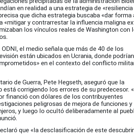
egaciones precipitadas de la administración Bide
ían en realidad a una estrategia de «resiliencia
 precisa que dicha estrategia buscaba «dar forma 
a «mitigar y contrarrestar la influencia maligna ex
imizaban los vínculos reales de Washington con 
os.
a ODNI, el medio señala que más de 40 de los
revisión están ubicados en Ucrania, donde podrían
mprometidos» en el contexto del conflicto milita
etario de Guerra, Pete Hegseth, aseguró que la
 está corrigiendo los errores de su predecesor. 
or financió con dólares de los contribuyentes
stigaciones peligrosas de mejora de funciones y
njeros, y luego lo ocultó deliberadamente al pueb
unció.
claró que «la desclasificación de este descubri