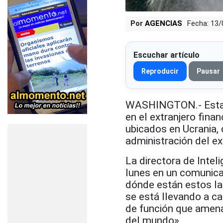
Por
AGENCIAS
Fecha: 13
Escuchar artículo
Reproducir
Pausar
WASHINGTON.- Estado
en el extranjero fina
ubicados en Ucrania,
administración del e
La directora de Intel
lunes en un comunica
dónde están estos lab
se está llevando a ca
de función que amena
del mundo».