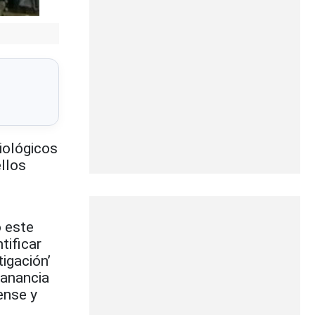
iológicos
ellos
ó este
tificar
igación’
ganancia
ense y