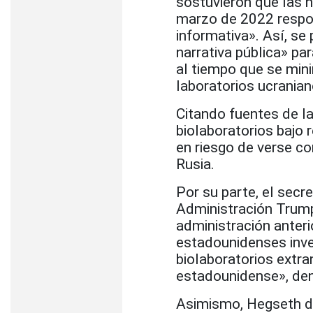
sostuvieron que las n
marzo de 2022 respond
informativa». Así, se
narrativa pública» par
al tiempo que se min
laboratorios ucranian
Citando fuentes de l
biolaboratorios bajo 
en riesgo de verse co
Rusia.
Por su parte, el secr
Administración Trump
administración anteri
estadounidenses inve
biolaboratorios extra
estadounidense», den
Asimismo, Hegseth de