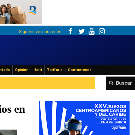
Siguenos en las redes:
ntado
Opinión
Haití
Tarifario
Contáctenos
Buscar
ios en