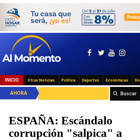
INICIO
Otras Noticias
Política
Deportes
Económicas
Do
AHORA
Buscar
ESPAÑA: Escándalo
corrupción "salpica" a