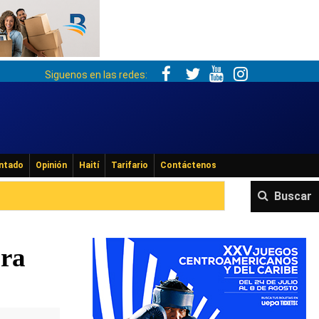
Siguenos en las redes:
ntado
Opinión
Haití
Tarifario
Contáctenos
Buscar
ara