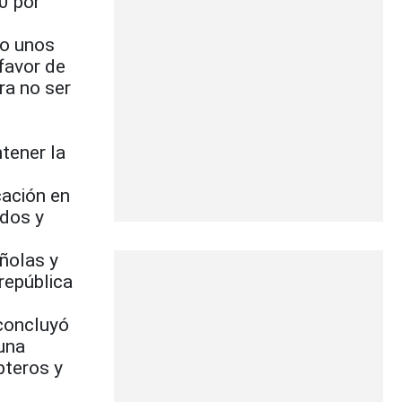
0 por
lo unos
favor de
ra no ser
tener la
cación en
dos y
ñolas y
república
 concluyó
una
pteros y