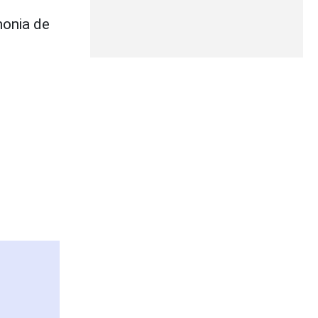
monia de
d