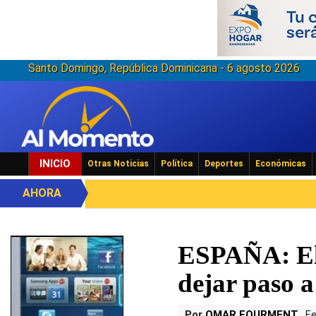
Santo Domingo, República Dominicana - 6 agosto 2026
INICIO
Otras Noticias
Política
Deportes
Económicas
AHORA
ESPAÑA: El 
dejar paso a
Por
OMAR FOURMENT
Fe