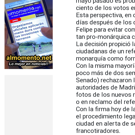
mayo pasado es proba
ciento de los votos e
Esta perspectiva, en 
días después de los c
Felipe para evitar co
tan pro-monárquica c
La decisión propició 
ciudadanas de un refe
monarquía como forma
Con la misma mayoría
poco más de dos sem
Senado) rechazaron l
autoridades de Madrid
fotos de los nuevos r
o en reclamo del ref
Con la firma hoy de l
el procedimiento lega
ciudad en alerta de s
francotiradores.