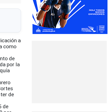
dicación a
ana como
ento de
da por la
rquía
brero
Cortes
ter de
5 de