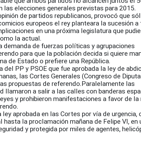
ble que ambos partidos no alcancen juntos el 5
n las elecciones generales previstas para 2015.
opinión de partidos republicanos, provocó que só
omicios europeos el rey planteara la sucesión a 
mplicaciones en una próxima legislatura que pudie
omo la actual.
la demanda de fuerzas políticas y agrupaciones
rendo para que la población decida si quiere man
 de Estado o prefiere una República.
 del PP y PSOE que fue aprobada la ley de abdi
anas, las Cortes Generales (Congreso de Diputa
as propuestas de referendo.Paralelamente las
 llamaron a salir a las calles con banderas espa
eyes y prohibieron manifestaciones a favor de la 
erendo.
a ley aprobada en las Cortes por vía de urgencia,
l hasta la proclamación mañana de Felipe VI, en 
eguridad y protegida por miles de agentes, helicó