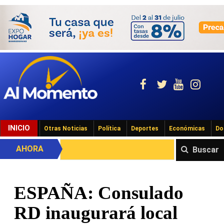
INICIO
Otras Noticias
Política
Deportes
Económicas
Do
AHORA
Buscar
ESPAÑA: Consulado
RD inaugurará local