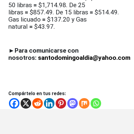
50 libras
=
$1,714.98. De 25
libras
=
$857.49. De 15 libras
=
$514.49.
Gas licuado
=
$137.20 y Gas
natural
=
$43.97.
►Para comunicarse con
nosotros:
santodomingoaldia@yahoo.com
Compártelo en tus redes: