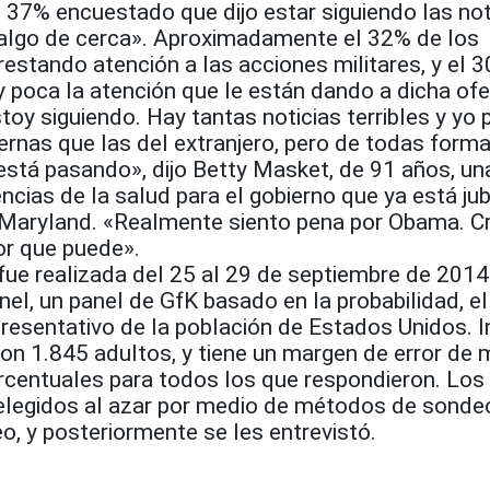
 37% encuestado que dijo estar siguiendo las not
algo de cerca». Aproximadamente el 32% de los
estando atención a las acciones militares, y el 
 poca la atención que le están dando a dicha ofe
oy siguiendo. Hay tantas noticias terribles y yo 
nternas que las del extranjero, pero de todas form
está pasando», dijo Betty Masket, de 91 años, un
ncias de la salud para el gobierno que ya está jub
 Maryland. «Realmente siento pena por Obama. C
or que puede».
ue realizada del 25 al 29 de septiembre de 2014
l, un panel de GfK basado en la probabilidad, el
presentativo de la población de Estados Unidos. 
con 1.845 adultos, y tiene un margen de error de 
centuales para todos los que respondieron. Los
elegidos al azar por medio de métodos de sonde
eo, y posteriormente se les entrevistó.