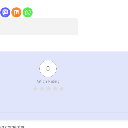
0
Article Rating