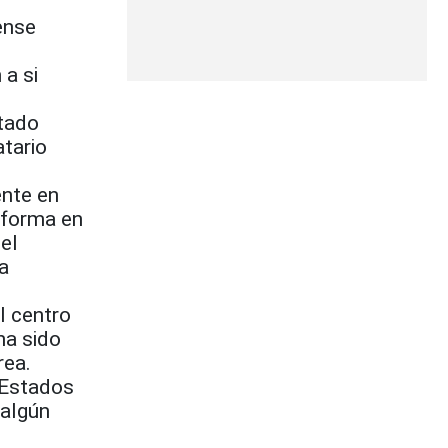
ense
 a si
l
stado
tario
ente en
 forma en
el
a
l centro
ha sido
rea.
 Estados
 algún