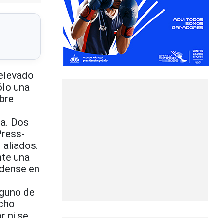
elevado
ólo una
bre
ea. Dos
Press-
 aliados.
nte una
idense en
nguno de
icho
r ni se