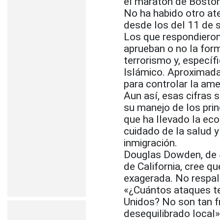
el maratón de Boston
No ha habido otro ate
desde los del 11 de 
Los que respondieron
aprueban o no la fo
terrorismo y, especí
Islámico. Aproximada
para controlar la ame
Aun así, esas cifras 
su manejo de los prin
que ha llevado la eco
cuidado de la salud 
inmigración.
Douglas Dowden, de 4
de California, cree q
exagerada. No respal
«¿Cuántos ataques te
Unidos? No son tan f
desequilibrado local»