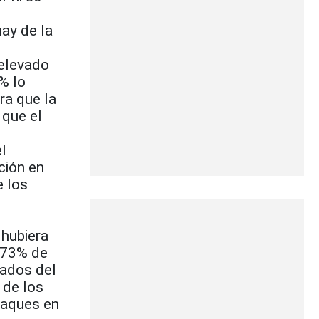
hay de la
 elevado
% lo
ra que la
 que el
l
ción en
e los
hubiera
l 73% de
tados del
 de los
taques en