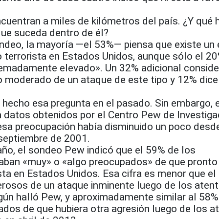
cuentran a miles de kilómetros del país. ¿Y qué 
que suceda dentro de él?
ndeo, la mayoría —el 53%— piensa que existe un
 terrorista en Estados Unidos, aunque sólo el 20
remadamente elevado». Un 32% adicional conside
go moderado de un ataque de este tipo y 12% dice
 hecho esa pregunta en el pasado. Sin embargo, e
n datos obtenidos por el Centro Pew de Investiga
e esa preocupación había disminuido un poco desd
septiembre de 2001.
ño, el sondeo Pew indicó que el 59% de los
aban «muy» o «algo preocupados» de que pronto 
ista en Estados Unidos. Esa cifra es menor que e
rosos de un ataque inminente luego de los aten
gún halló Pew, y aproximadamente similar al 58%
dos de que hubiera otra agresión luego de los a