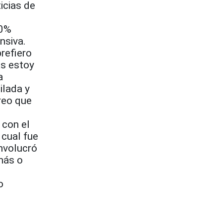
icias de
30%
nsiva.
prefiero
as estoy
a
ilada y
reo que
 con el
 cual fue
Involucró
más o
o