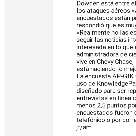
Dowden está entre el
los ataques aéreos «
encuestados están pr
respondió que es muy
«Realmente no las est
seguir las noticias i
interesada en lo que 
administradora de cie
vive en Chevy Chase,
está haciendo lo mej
La encuesta AP-GfK f
uso de KnowledgePane
diseñado para ser re
entrevistas en línea 
menos 2,5 puntos por
encuestados fueron 
telefónico o por corr
jt/am