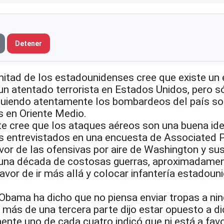
Detener
ad de los estadounidenses cree que existe un 
un atentado terrorista en Estados Unidos, pero s
iguiendo atentamente los bombardeos del país so
s en Oriente Medio.
te cree que los ataques aéreos son una buena id
os entrevistados en una encuesta de Associated 
avor de las ofensivas por aire de Washington y sus
 una década de costosas guerras, aproximadame
favor de ir más allá y colocar infantería estadoun
 Obama ha dicho que no piensa enviar tropas a ni
 más de una tercera parte dijo estar opuesto a d
nte uno de cada cuatro indicó que ni está a favo