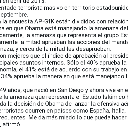
 en abril de 2013.
ntado terrorista masivo en territorio estadounid
septiembre.
 la encuesta AP-GfK están divididos con relación
rma en que Obama está manejando la amenaza de
ficamente, la amenaza que representa el grupo E
mente la mitad aprueban las acciones del manda
naza, y cerca de la mitad las desaprueban.
son mejores que el índice de aprobación al presid
cipales asuntos internos. Sólo el 40% aprueba la
nomía, el 41% está de acuerdo con su trabajo en 
y 34% aprueba la manera en que está manejando l
9 años, que nació en San Diego y ahora vive en e
ue la amenaza que representa el Estado Islámico 
da la decisión de Obama de lanzar la ofensiva aé
rroristas ocurren en países como España, Italia,
recuentes. Me da más miedo lo que pueda hacer
, afirmó.