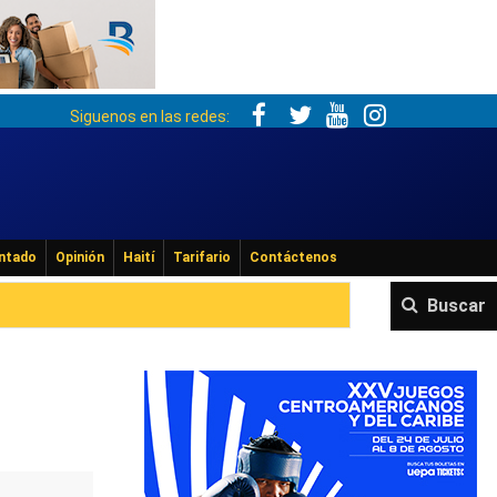
Siguenos en las redes:
ntado
Opinión
Haití
Tarifario
Contáctenos
Buscar