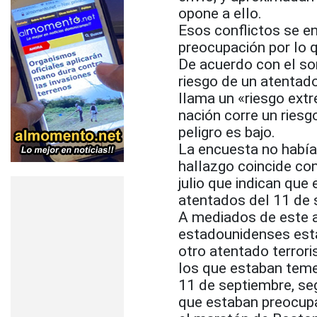
opone a ello.
Esos conflictos se en
preocupación por lo 
De acuerdo con el so
riesgo de un atentado
llama un «riesgo ext
nación corre un ries
peligro es bajo.
La encuesta no había
hallazgo coincide co
julio que indican qu
atentados del 11 de 
A mediados de este a
estadounidenses est
otro atentado terror
los que estaban teme
11 de septiembre, se
que estaban preocupa