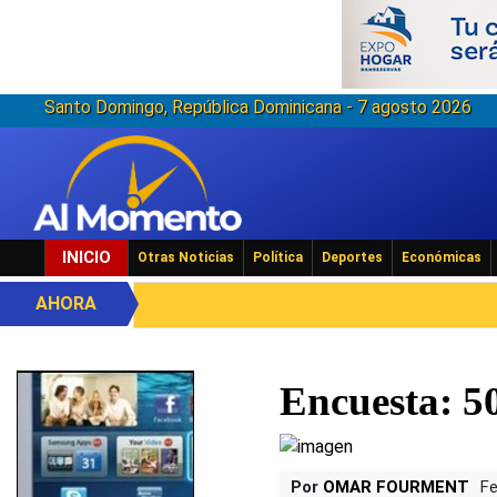
Santo Domingo, República Dominicana - 7 agosto 2026
INICIO
Otras Noticias
Política
Deportes
Económicas
AHORA
Encuesta: 5
Por
OMAR FOURMENT
Fe