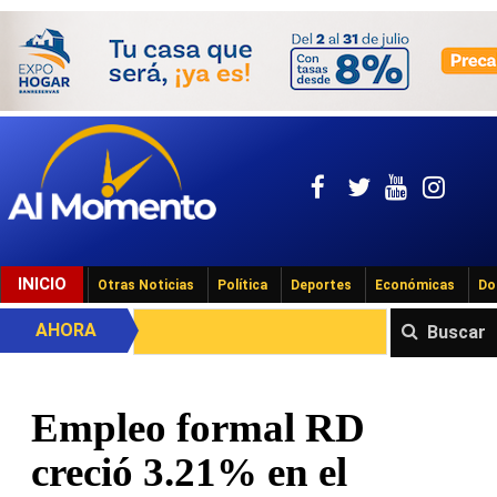
INICIO
Otras Noticias
Política
Deportes
Económicas
Do
AHORA
Buscar
Empleo formal RD
creció 3.21% en el