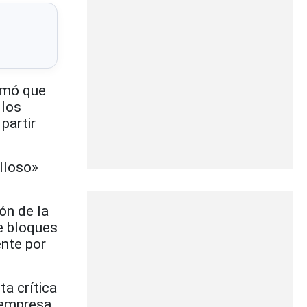
rmó que
 los
partir
lloso»
ón de la
e bloques
ente por
a crítica
 empresa