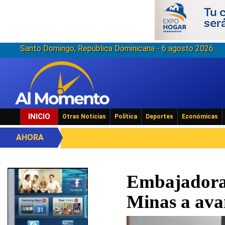
Santo Domingo, República Dominicana - 6 agosto 2026
INICIO
Otras Noticias
Política
Deportes
Económicas
AHORA
Embajadora 
Minas a ava