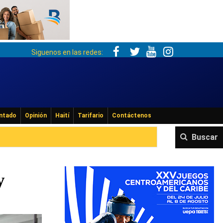
Siguenos en las redes:
ntado
Opinión
Haití
Tarifario
Contáctenos
Buscar
y