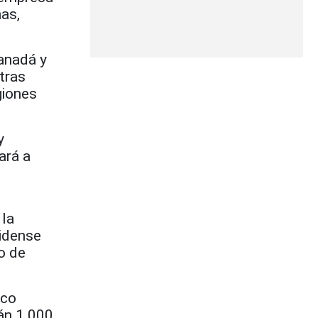
nas,
anadá y
tras
giones
y
ará a
 la
nidense
o de
nco
rán 1.000