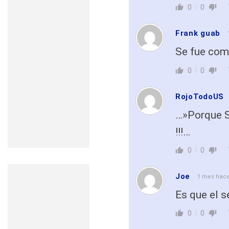
0
0
Frank guab
Se fue como
0
0
RojoTodoUS
…»Porque Sa
!!!…
0
0
Joe
1 mes hac
Es que el s
0
0