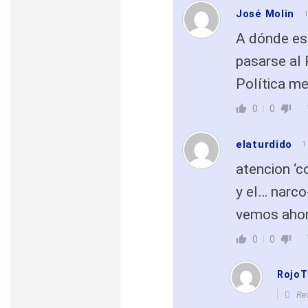
José Molin
A dónde est
pasarse al P
Política me
0
0
elaturdido
1
atencion ‘
y el… narc
vemos ahor
0
0
Rojo
Re