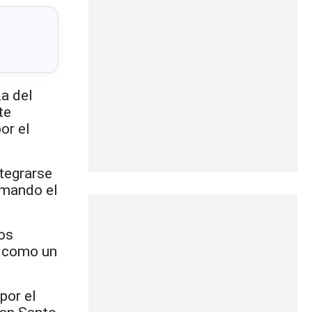
za del
te
or el
tegrarse
rmando el
los
ón como un
por el