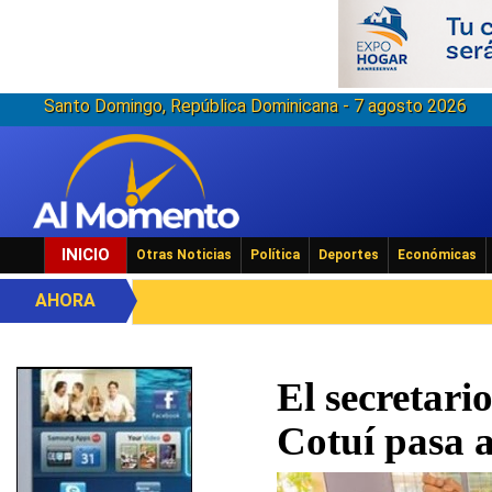
Santo Domingo, República Dominicana - 7 agosto 2026
INICIO
Otras Noticias
Política
Deportes
Económicas
AHORA
El secretari
Cotuí pasa