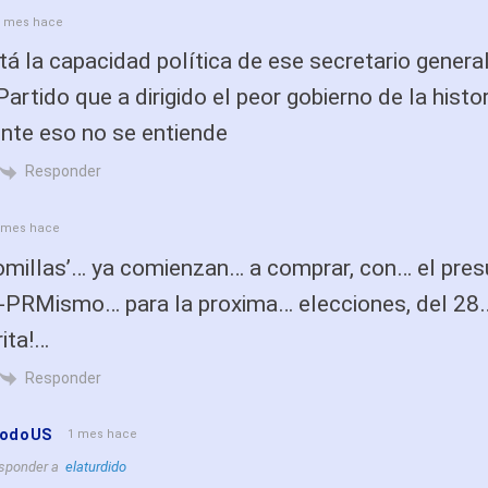
1 mes hace
á la capacidad política de ese secretario genera
artido que a dirigido el peor gobierno de la histor
nte eso no se entiende
Responder
 mes hace
comillas’… ya comienzan… a comprar, con… el pre
o-PRMismo… para la proxima… elecciones, del 28
ita!…
Responder
TodoUS
1 mes hace
sponder a
elaturdido