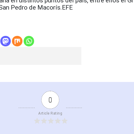
a en distintos puntos del país, entre ellos el G
 San Pedro de Macorís.EFE
0
Article Rating