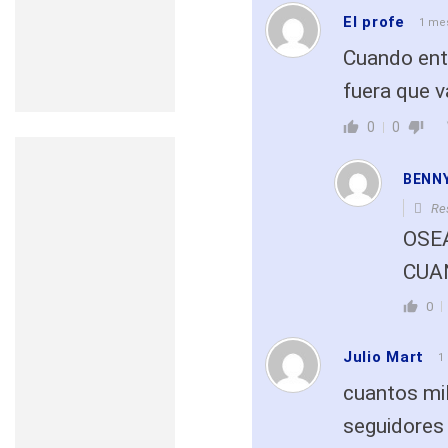
El profe
1 me
Cuando entr
fuera que 
0
0
BENNY
Re
OSE
CUA
0
Julio Mart
1
cuantos mil
seguidores 