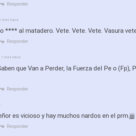
Responder
1 mes hace
 **** al matadero. Vete. Vete. Vete. Vasura vet
Responder
1 mes hace
ben que Van a Perder, la Fuerza del Pe o (Fp), 
Responder
e
eñor es vicioso y hay muchos nardos en el prm.jjjj
Responder