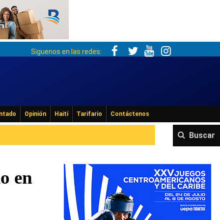
Siguenos en las redes:
ntado
Opinión
Haití
Tarifario
Contáctenos
Buscar
lo en