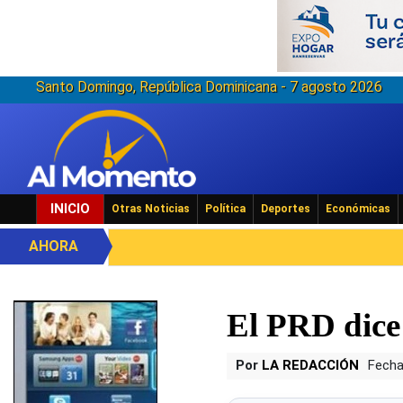
Santo Domingo, República Dominicana - 7 agosto 2026
INICIO
Otras Noticias
Política
Deportes
Económicas
AHORA
El PRD dice
Por
LA REDACCIÓN
Fecha