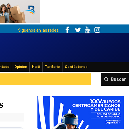
Siguenos en las redes:
ntado
Opinión
Haití
Tarifario
Contáctenos
Buscar
s