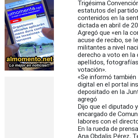
Trigésima Convención
estatutos del partid
contenidos en la sen
dictada en abril de 2
Agregó que «en la co
acuse de recibo, se l
militantes a nivel na
derecho a voto en la
apellidos, fotografía
votación».
«Se informó también 
digital en el portal 
depositado en la Junt
agregó
Dijo que el diputad
encargado de Comuni
labores con el direc
En la rueda de prens
Ana Obdalis Pérez, T