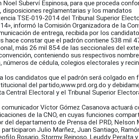
 Noel Suberví Espinosa, para que proceda confo
o, disposiciones reglamentarias y los mandatos
tencia TSE-019-2014 del Tribunal Superior Electo
014», informó la Comisión Organizadora de la Con
municación de entrega, recibida por los candidat
es hace constar que el padrón contiene 538 mil 4
cional, más 26 mil 854 de las seccionales del exte
 convención, conteniendo sus respectivos nombre
s, números de cédula, colegios electorales y reci
a los candidatos que el padrón será colgado en 
institucional del partido,www.prd.org.do y debidam
a Central Electoral y el Tribunal Superior Elector
o y comunicador Víctor Gómez Casanova actuará 
caciones de la CNO, en cuyas funciones compart
tor del departamento de Prensa del PRD, Nelson 
a participaron Julio Marñez, Juan Santiago, Ramó
eofilo Rosario, Stormy Reinoso, Leuddy Peralta 