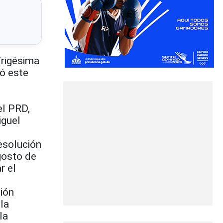
rigésima
mó este
el PRD,
iguel
esolución
gosto de
r el
ión
 la
la