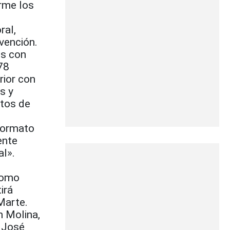
rme los
ral,
vención.
os con
78
rior con
s y
ntos de
formato
ente
al».
como
irá
Marte.
n Molina,
y José