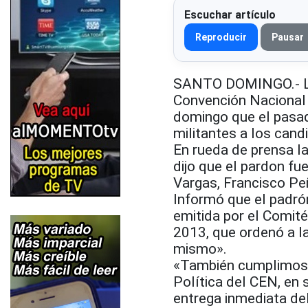
Escuchar artículo
Reproducir
Pausar
SANTO DOMINGO.- La 
Convención Nacional 
domingo que el pasad
militantes a los cand
En rueda de prensa l
dijo que el pardon fu
Vargas, Francisco P
Informó que el padrón
emitida por el Comité
2013, que ordenó a la
mismo».
«También cumplimos c
Política del CEN, en 
entrega inmediata de