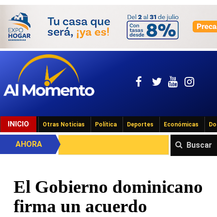
INICIO
Otras Noticias
Política
Deportes
Económicas
Do
AHORA
Buscar
El Gobierno dominicano
firma un acuerdo