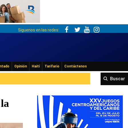
Siguenos en las redes:
ntado
Opinión
Haití
Tarifario
Contáctenos
Buscar
la