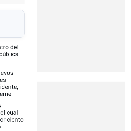
tro del
pública
uevos
res
sidente,
erne.
s
el cual
or ciento
o