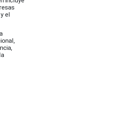
én incluye
presas
y el
a
ional,
ncia,
la