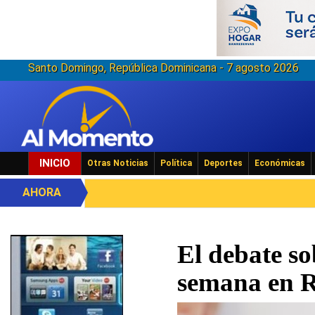
Santo Domingo, República Dominicana - 7 agosto 2026
INICIO
Otras Noticias
Política
Deportes
Económicas
AHORA
El debate s
semana en 