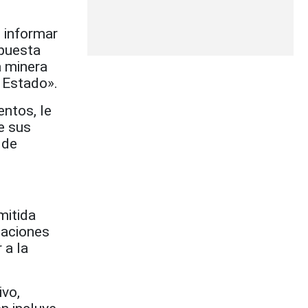
e informar
opuesta
a minera
 Estado».
entos, le
e sus
 de
mitida
ataciones
 a la
ivo,